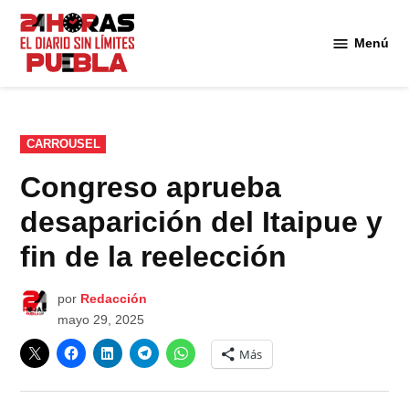
Saltar
al
Menú
Diario
contenido
24
Horas
Puebla
PUBLICADO
CARROUSEL
EN
Congreso aprueba
desaparición del Itaipue y
fin de la reelección
por
Redacción
mayo 29, 2025
Más