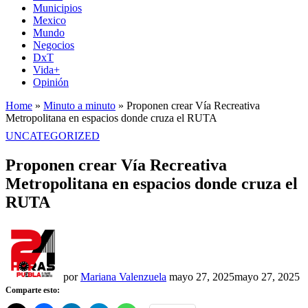
Municipios
Mexico
Mundo
Negocios
DxT
Vida+
Opinión
Home
»
Minuto a minuto
»
Proponen crear Vía Recreativa
Metropolitana en espacios donde cruza el RUTA
PUBLICADO
UNCATEGORIZED
EN
Proponen crear Vía Recreativa
Metropolitana en espacios donde cruza el
RUTA
por
Mariana Valenzuela
mayo 27, 2025
mayo 27, 2025
Comparte esto: