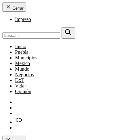
Cerrar
Impreso
Buscar:
Buscar
Inicio
Puebla
Municipios
Mexico
Mundo
Negocios
DxT
Vida+
Opinión
Facebook
Twitter
Instagram
issuu
Whatsapp