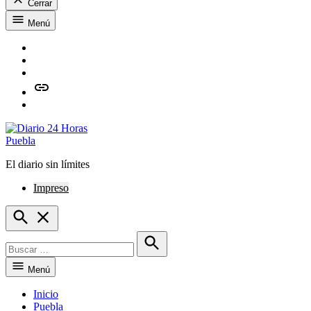
Cerrar
Saltar
Menú
al
contenido
Facebook
Twitter
Instagram
issuu
Whatsapp
El diario sin límites
Diario 24 Horas Puebla
Impreso
Open
Search
Buscar:
Buscar
Menú
Inicio
Puebla