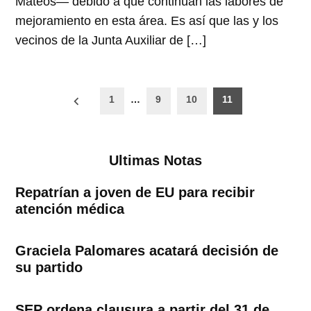
Mateos— debido a que continúan las labores de
mejoramiento en esta área. Es así que las y los
vecinos de la Junta Auxiliar de […]
Paginación
1
…
9
10
11
de
entradas
Ultimas Notas
Repatrían a joven de EU para recibir
atención médica
Graciela Palomares acatará decisión de
su partido
SEP ordena clausura a partir del 31 de