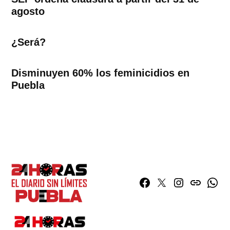
agosto
¿Será?
Disminuyen 60% los feminicidios en
Puebla
Facebook
Twitter
Instagram
issuu
What