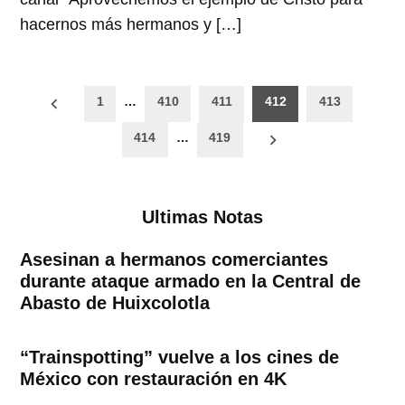
hacernos más hermanos y […]
Paginación
1
…
410
411
412
413
de
414
…
419
entradas
Ultimas Notas
Asesinan a hermanos comerciantes
durante ataque armado en la Central de
Abasto de Huixcolotla
“Trainspotting” vuelve a los cines de
México con restauración en 4K