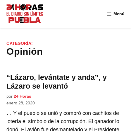
Saltar
al
Menú
Diario
contenido
24
Horas
Puebla
CATEGORÍA:
Opinión
“Lázaro, levántate y anda”, y
Lázaro se levantó
por
24 Horas
enero 28, 2020
… Y el pueblo se unió y compró con cachitos de
lotería el símbolo de la corrupción. El ganador lo
donó. El avión fue desmantelado y el Presidente