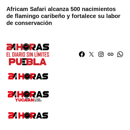
Africam Safari alcanza 500 nacimientos
de flamingo caribeño y fortalece su labor
de conservación
Facebook
Twitter
Instagram
issuu
What