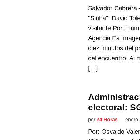
Salvador Cabrera 
"Sinha", David Tol
visitante Por: Hu
Agencia Es Imagen
diez minutos del 
del encuentro. Al
[…]
Administraci
electoral: 
por
24 Horas
enero 
Por: Osvaldo Valen