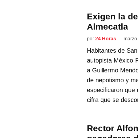
Exigen la de
Almecatla
por
24 Horas
marzo
Habitantes de San
autopista México-P
a Guillermo Mendo
de nepotismo y ma
especificaron que 
cifra que se desco
Rector Alfo