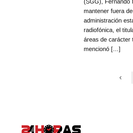
(SGG), Fernando M
mantener fuera del
administración est
radiofónica, el ti
áreas de carácter 
mencionó […]
Paginación
de
entradas