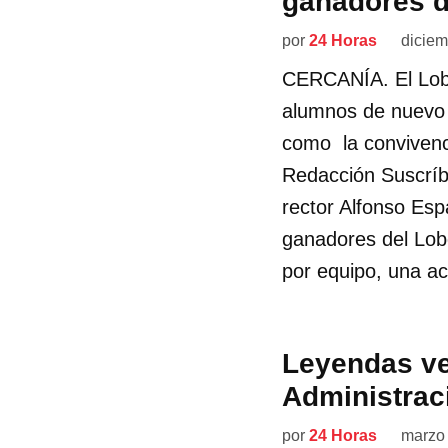
ganadores d
por
24 Horas
diciem
CERCANÍA. El Lob
alumnos de nuevo 
como la convivenci
Redacción Suscríb
rector Alfonso Esp
ganadores del Lob
por equipo, una ac
Leyendas ve
Administra
por
24 Horas
marzo