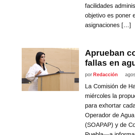
facilidades admini
objetivo es poner 
asignaciones […]
Aprueban co
fallas en ag
por
Redacción
agos
La Comisión de Ha
miércoles la propu
para exhortar cada
Operador de Agua 
(SOAPAP) y de Co
Puebla—a informar