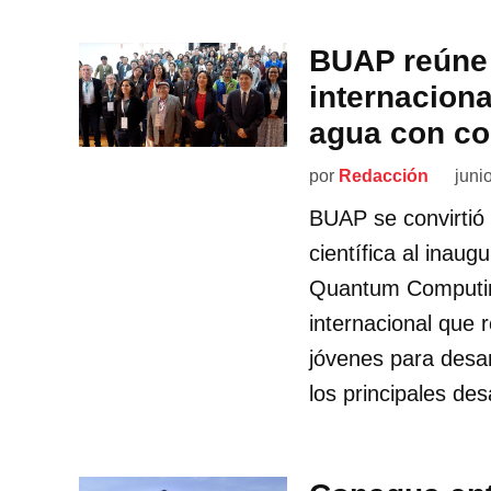
BUAP reúne 
internaciona
agua con co
por
Redacción
juni
BUAP se convirtió 
científica al inau
Quantum Computin
internacional que r
jóvenes para desar
los principales de