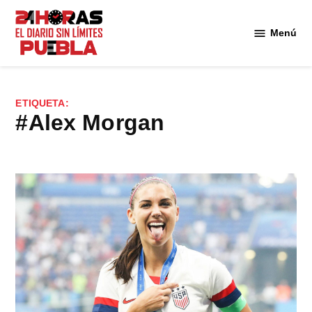
Saltar
al
Menú
Diario
contenido
24
Horas
Puebla
ETIQUETA:
#Alex Morgan