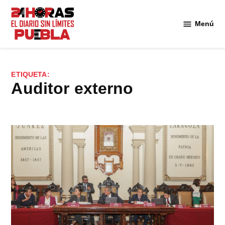
Saltar
al
Menú
Diario
contenido
24
Horas
Puebla
ETIQUETA:
Auditor externo