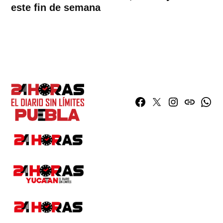
este fin de semana
Facebook
Twitter
Instagram
issuu
What