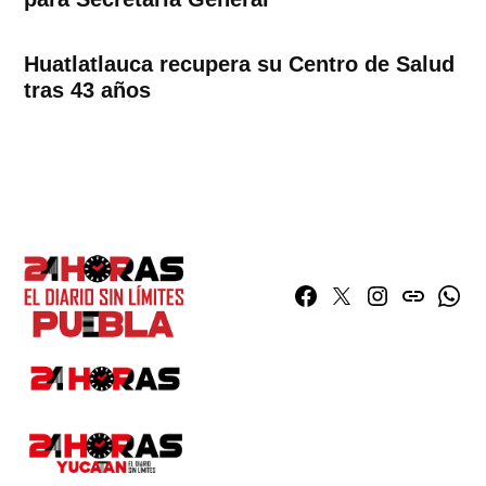
Huatlatlauca recupera su Centro de Salud
tras 43 años
Facebook
Twitter
Instagram
issuu
What