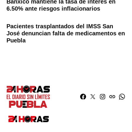
Banxico mantiene la tasa de interés en
6.50% ante riesgos inflacionarios
Pacientes trasplantados del IMSS San
José denuncian falta de medicamentos en
Puebla
Facebook
Twitter
Instagram
issuu
What