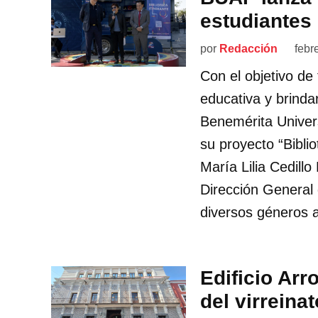
estudiantes
por
Redacción
febr
Con el objetivo de 
educativa y brinda
Benemérita Unive
su proyecto “Biblio
María Lilia Cedill
Dirección General d
diversos géneros a
Edificio Arr
del virreina