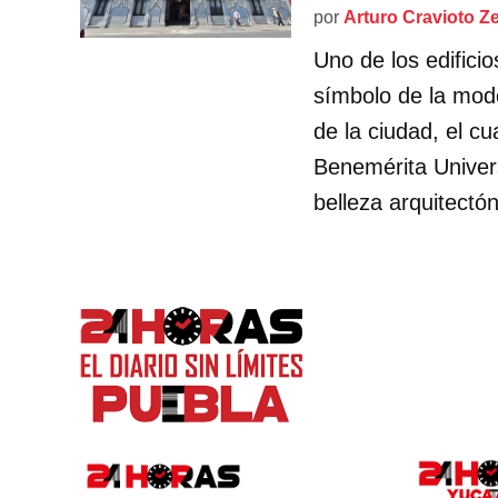
por
Arturo Cravioto Z
Uno de los edifici
símbolo de la mode
de la ciudad, el cu
Benemérita Unive
belleza arquitectó