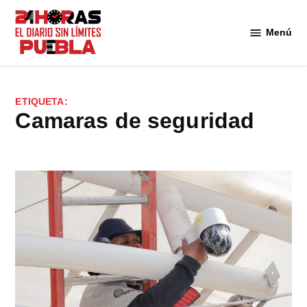
Saltar
al
Menú
Diario
contenido
24
Horas
Puebla
ETIQUETA:
camaras de seguridad