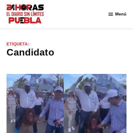
Saltar
al
Menú
Diario
contenido
24
Horas
Puebla
ETIQUETA:
Candidato