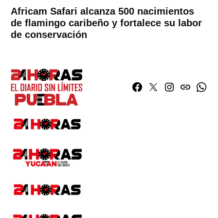
Africam Safari alcanza 500 nacimientos
de flamingo caribeño y fortalece su labor
de conservación
Facebook
Twitter
Instagram
issuu
What