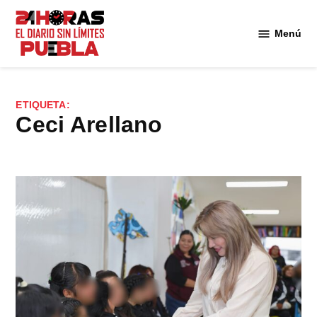
Saltar
al
Menú
Diario
contenido
24
Horas
Puebla
ETIQUETA:
Ceci Arellano