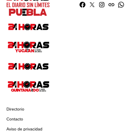
Facebook
Twitter
Instagram
issuu
What
Directorio
Contacto
Aviso de privacidad