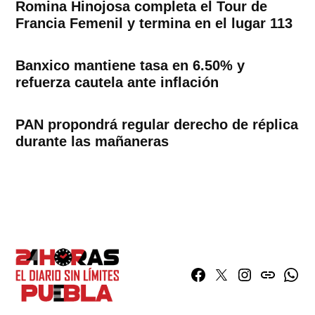
Romina Hinojosa completa el Tour de
Francia Femenil y termina en el lugar 113
Banxico mantiene tasa en 6.50% y
refuerza cautela ante inflación
PAN propondrá regular derecho de réplica
durante las mañaneras
Facebook
Twitter
Instagram
issuu
What