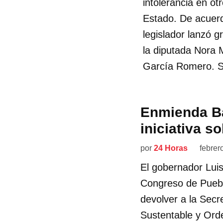
intolerancia en ot
Estado. De acuerd
legislador lanzó 
la diputada Nora 
García Romero. S
Enmienda Ba
iniciativa s
por
24 Horas
febrer
El gobernador Luis
Congreso de Puebla
devolver a la Secr
Sustentable y Orden