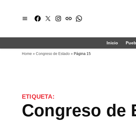
Saltar
al
Facebook
Twitter
Instagram
issuu
Whatsapp
contenido
Inicio
Pueb
Home
»
Congreso de Estado
»
Página 15
ETIQUETA:
Congreso de