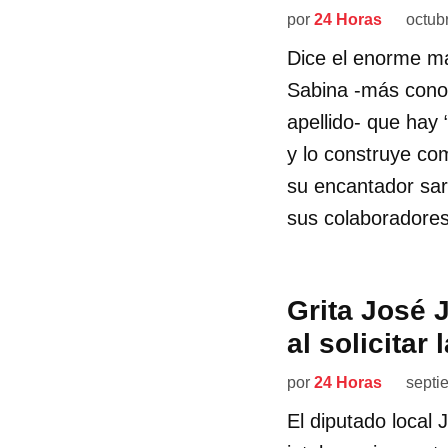
por
24 Horas
octub
Dice el enorme m
Sabina -más cono
apellido- que hay 
y lo construye com
su encantador sar
sus colaboradores
Grita José
al solicitar
por
24 Horas
septi
El diputado local