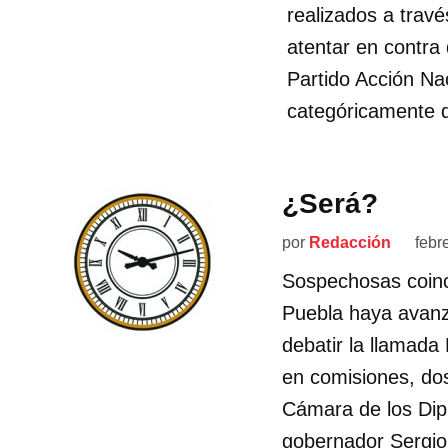
realizados a travé
atentar en contra 
Partido Acción Na
categóricamente qu
¿Será?
por
Redacción
febr
Sospechosas coinc
Puebla haya avanza
debatir la llamada 
en comisiones, dos
Cámara de los Dip
gobernador Sergi