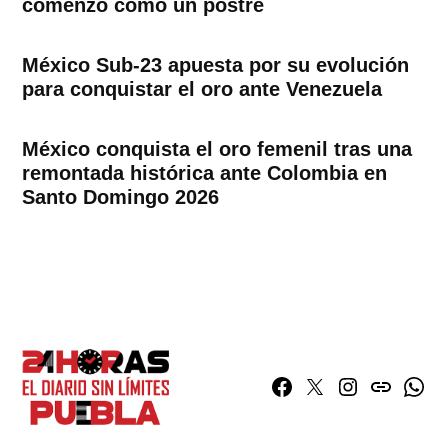
comenzó como un postre
México Sub-23 apuesta por su evolución
para conquistar el oro ante Venezuela
México conquista el oro femenil tras una
remontada histórica ante Colombia en
Santo Domingo 2026
Facebook
Twitter
Instagram
issuu
What