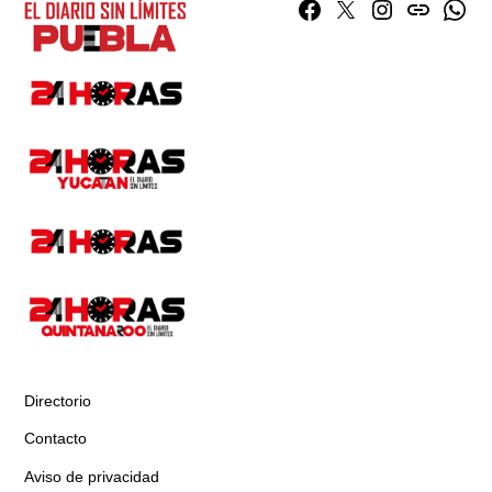
Facebook
Twitter
Instagram
issuu
What
Directorio
Contacto
Aviso de privacidad