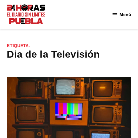
Saltar
al
Menú
Diario
contenido
24
Horas
Puebla
ETIQUETA:
Dia de la Televisión