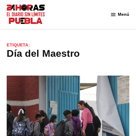
Saltar
al
Menú
Diario
contenido
24
Horas
Puebla
ETIQUETA:
Día del Maestro