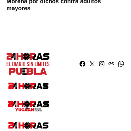
Morena por dichos contra adultos
mayores
Facebook
Twitter
Instagram
issuu
What