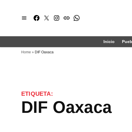
Saltar
al
Facebook
Twitter
Instagram
issuu
Whatsapp
contenido
Inicio
Pueb
Home
»
DIF Oaxaca
ETIQUETA:
DIF Oaxaca