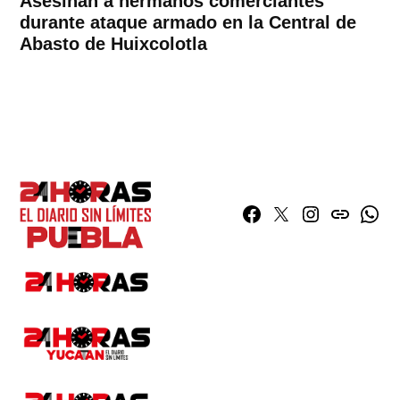
Asesinan a hermanos comerciantes
durante ataque armado en la Central de
Abasto de Huixcolotla
Facebook
Twitter
Instagram
issuu
What