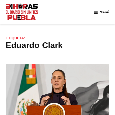
Saltar
al
Menú
Diario
contenido
24
Horas
Puebla
ETIQUETA:
Eduardo Clark