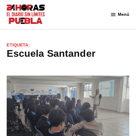
Saltar
al
Menú
Diario
contenido
24
Horas
Puebla
ETIQUETA:
Escuela Santander