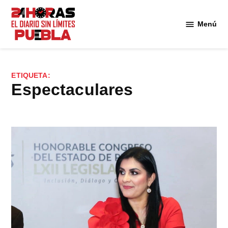
Saltar
al
Menú
Diario
contenido
24
Horas
Puebla
ETIQUETA:
Espectaculares