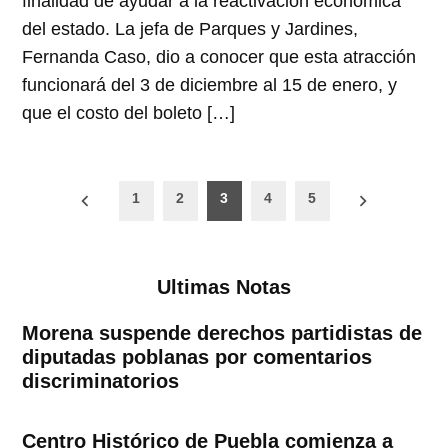
finalidad de ayudar a la reactivación económica
del estado. La jefa de Parques y Jardines,
Fernanda Caso, dio a conocer que esta atracción
funcionará del 3 de diciembre al 15 de enero, y
que el costo del boleto […]
Paginación
1
2
3
4
5
de
entradas
Ultimas Notas
Morena suspende derechos partidistas de
diputadas poblanas por comentarios
discriminatorios
Centro Histórico de Puebla comienza a