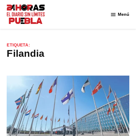
Saltar
al
Menú
Diario
contenido
24
Horas
Puebla
ETIQUETA:
Filandia