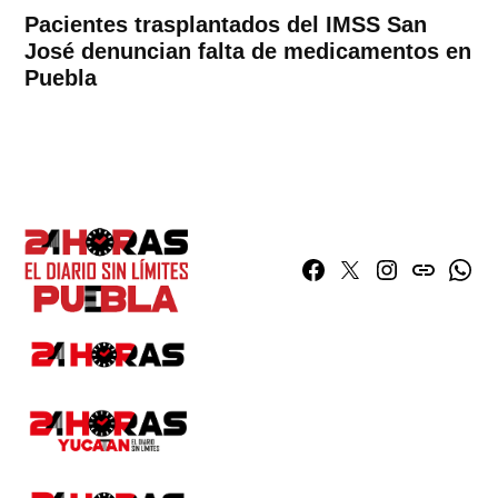
Pacientes trasplantados del IMSS San
José denuncian falta de medicamentos en
Puebla
Facebook
Twitter
Instagram
issuu
What