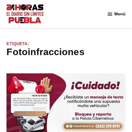
Saltar
al
Menú
Diario
contenido
24
Horas
Puebla
ETIQUETA:
fotoinfracciones