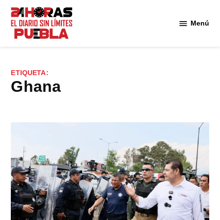
Saltar
al
Menú
Diario
contenido
24
Horas
Puebla
ETIQUETA:
Ghana