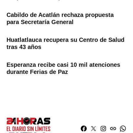
Cabildo de Acatlán rechaza propuesta
para Secretaría General
Huatlatlauca recupera su Centro de Salud
tras 43 años
Esperanza recibe casi 10 mil atenciones
durante Ferias de Paz
Facebook
Twitter
Instagram
issuu
What