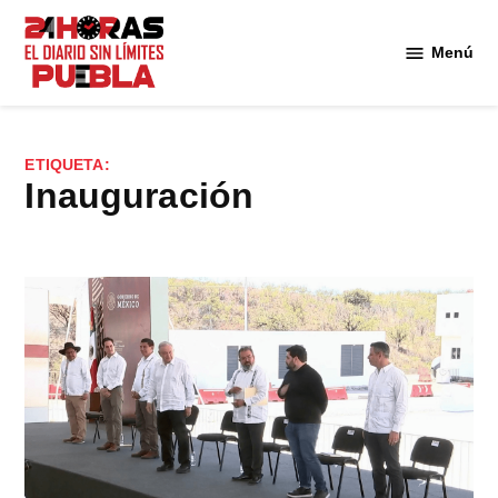
Saltar
al
Menú
Diario
contenido
24
Horas
Puebla
ETIQUETA:
inauguración