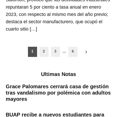
repuntaran 5 por ciento a tasa anual en enero
2023, con respecto al mismo mes del año previo;
destaca el sector manufacturero, que ocupó el
cuarto sitio […]
Paginación
1
2
3
…
6
de
entradas
Ultimas Notas
Grace Palomares cerrará casa de gestión
tras vandalismo por polémica con adultos
mayores
BUAP recibe a nuevos estudiantes para