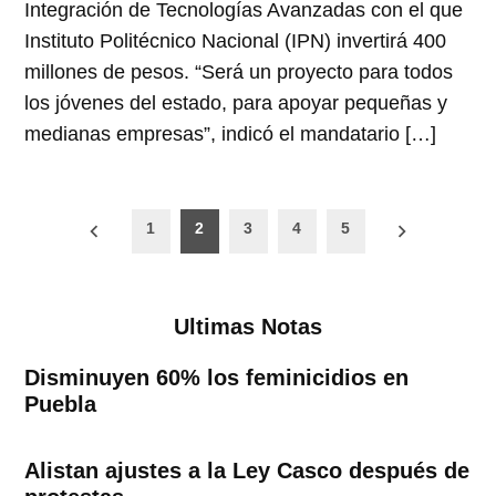
Integración de Tecnologías Avanzadas con el que
Instituto Politécnico Nacional (IPN) invertirá 400
millones de pesos. “Será un proyecto para todos
los jóvenes del estado, para apoyar pequeñas y
medianas empresas”, indicó el mandatario […]
Paginación
1
2
3
4
5
de
entradas
Ultimas Notas
Disminuyen 60% los feminicidios en
Puebla
Alistan ajustes a la Ley Casco después de