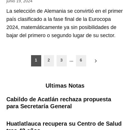
junio 19, 2024
La selección de Alemania se convirtió en el primer
país clasificado a la fase final de la Eurocopa
2024, matemáticamente ya sin posibilidades de
bajar del primero o segundo lugar de su sector.
Paginación
1
2
3
…
6
de
entradas
Ultimas Notas
Cabildo de Acatlán rechaza propuesta
para Secretaría General
Huatlatlauca recupera su Centro de Salud