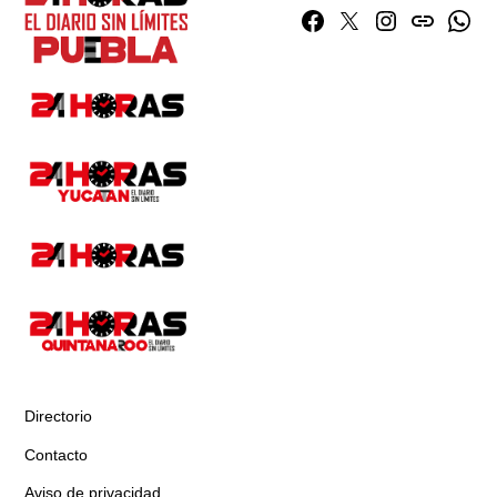
Facebook
Twitter
Instagram
issuu
What
Directorio
Contacto
Aviso de privacidad