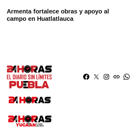
Armenta fortalece obras y apoyo al
campo en Huatlatlauca
Facebook
Twitter
Instagram
issuu
What