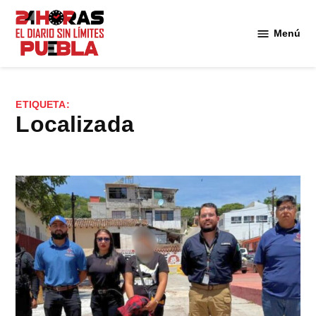
Saltar
al
Menú
Diario
contenido
24
Horas
Puebla
ETIQUETA:
localizada