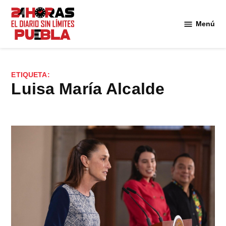
Saltar
al
Menú
Diario
contenido
24
Horas
Puebla
ETIQUETA:
Luisa María Alcalde