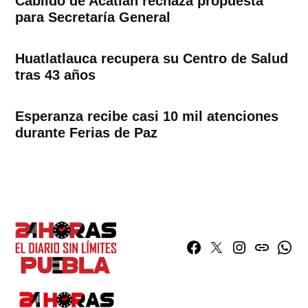
Cabildo de Acatlán rechaza propuesta
para Secretaría General
Huatlatlauca recupera su Centro de Salud
tras 43 años
Esperanza recibe casi 10 mil atenciones
durante Ferias de Paz
Facebook
Twitter
Instagram
issuu
What