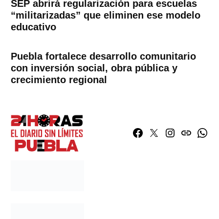
SEP abrirá regularización para escuelas
“militarizadas” que eliminen ese modelo
educativo
Puebla fortalece desarrollo comunitario
con inversión social, obra pública y
crecimiento regional
Facebook
Twitter
Instagram
issuu
What