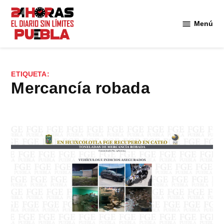
Saltar
al
Menú
Diario
contenido
24
Horas
Puebla
ETIQUETA:
mercancía robada