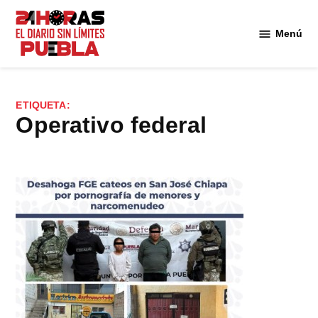
Saltar
al
Menú
Diario
contenido
24
Horas
Puebla
ETIQUETA:
operativo federal