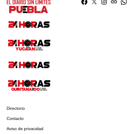
Facebook
Twitter
Instagram
issuu
What
Directorio
Contacto
Aviso de privacidad