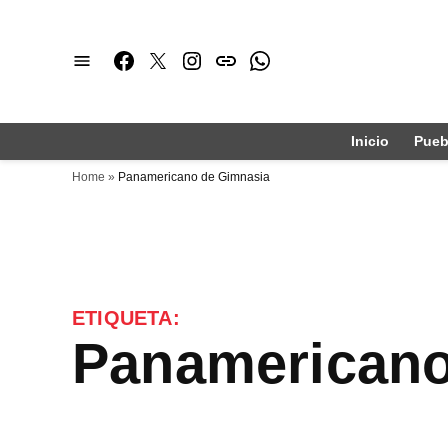
Saltar
al
Facebook
Twitter
Instagram
issuu
Whatsapp
contenido
Inicio
Pueb
Home
»
Panamericano de Gimnasia
ETIQUETA:
Panamerican