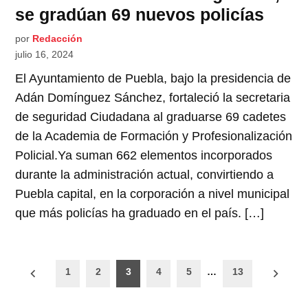
se gradúan 69 nuevos policías
por
Redacción
julio 16, 2024
El Ayuntamiento de Puebla, bajo la presidencia de
Adán Domínguez Sánchez, fortaleció la secretaria
de seguridad Ciudadana al graduarse 69 cadetes
de la Academia de Formación y Profesionalización
Policial.Ya suman 662 elementos incorporados
durante la administración actual, convirtiendo a
Puebla capital, en la corporación a nivel municipal
que más policías ha graduado en el país. […]
Paginación
1
2
3
4
5
…
13
de