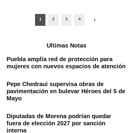
Paginación
1
2
3
4
de
entradas
Ultimas Notas
Puebla amplía red de protección para
mujeres con nuevos espacios de atención
Pepe Chedraui supervisa obras de
pavimentación en bulevar Héroes del 5 de
Mayo
Diputadas de Morena podrían quedar
fuera de elección 2027 por sanción
interna