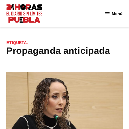
Saltar
al
Menú
Diario
contenido
24
Horas
Puebla
ETIQUETA:
propaganda anticipada