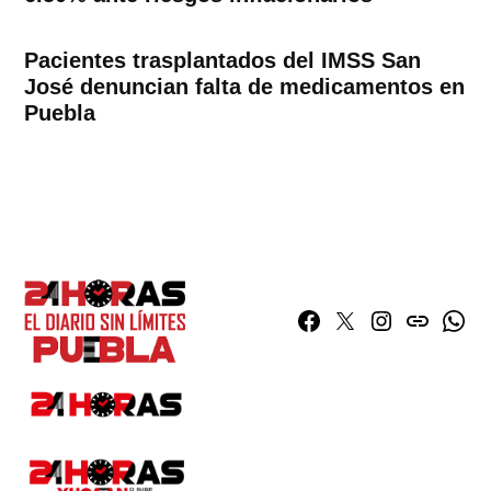
Pacientes trasplantados del IMSS San
José denuncian falta de medicamentos en
Puebla
Facebook
Twitter
Instagram
issuu
What