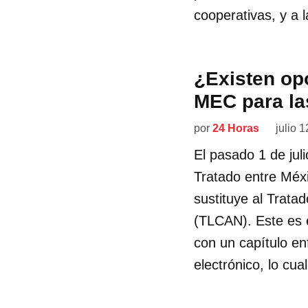
cooperativas, y a
¿Existen opo
MEC para l
por
24 Horas
julio 
El pasado 1 de jul
Tratado entre Méx
sustituye al Trata
(TLCAN). Este es e
con un capítulo e
electrónico, lo cua