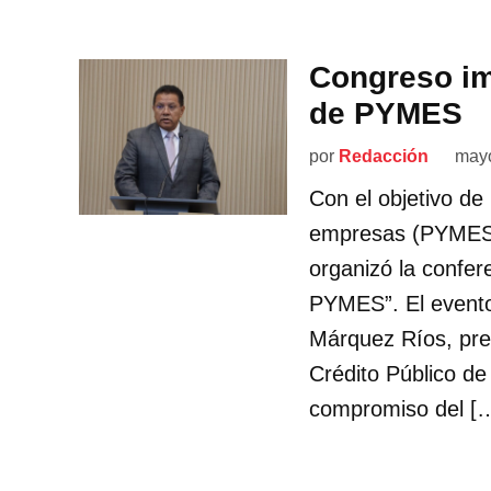
Congreso im
de PYMES
por
Redacción
mayo
Con el objetivo d
empresas (PYMES)
organizó la confer
PYMES”. El evento
Márquez Ríos, pre
Crédito Público de 
compromiso del [