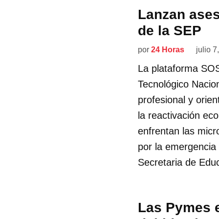
Lanzan ases
de la SEP
por
24 Horas
julio 7
La plataforma SOS
Tecnológico Nacio
profesional y orie
la reactivación eco
enfrentan las mic
por la emergencia 
Secretaria de Edu
Las Pymes es