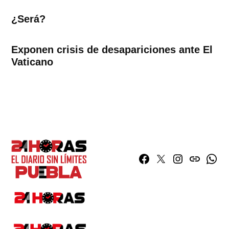
¿Será?
Exponen crisis de desapariciones ante El
Vaticano
Facebook
Twitter
Instagram
issuu
What