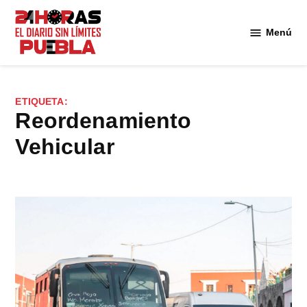
Saltar
al
Menú
Diario
contenido
24
Horas
Puebla
ETIQUETA:
Reordenamiento
Vehicular