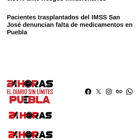
Pacientes trasplantados del IMSS San
José denuncian falta de medicamentos en
Puebla
Facebook
Twitter
Instagram
issuu
What