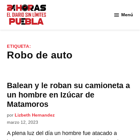
Saltar
al
Menú
Diario
contenido
24
Horas
Puebla
ETIQUETA:
robo de auto
Balean y le roban su camioneta a
un hombre en Izúcar de
Matamoros
por
Lizbeth Hernandez
marzo 12, 2023
A plena luz del día un hombre fue atacado a